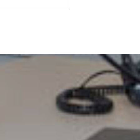
e métier de consultant peut
tre éprouvant, c'est
ourquoi le soutient d'un
rofessionnel de la gestion
ous aidera à garder la tête
ors de l'eau.