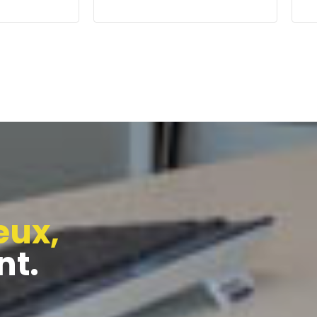
L
la santé ?
Si vous évoluez dans ce
ê
du secteur
secteur porteur et exigeant,
p
s solutions
l'aide d'un expert vous
p
permettra de prendre les
v
meilleures décisions.
h
eux,
t.