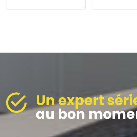
Avec la conjoncture actuelle,
Professionnel de 
les professionnels de ce
Mon expérience 
secteur en changement
vous amènera de
permanent ont plus que
adaptées à vos
jamais besoin d'un expert de
problématiques.
la gestion.
Un expert séri
au bon momen