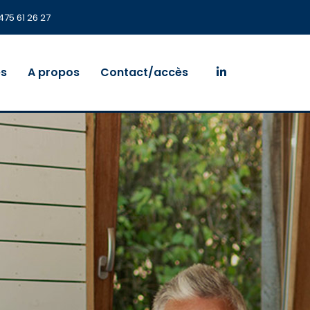
475 61 26 27
es
A propos
Contact/accès