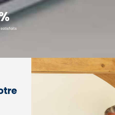
%
 satisfaits
otre