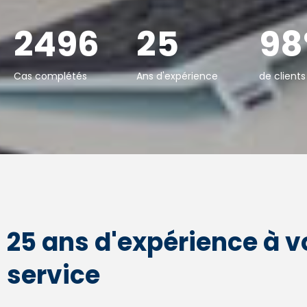
2500
25
98
Cas complétés
Ans d'expérience
de clients
25 ans d'expérience à v
service