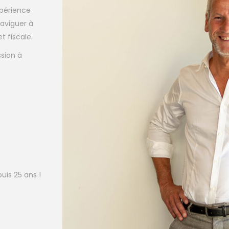
xpérience
naviguer à
t fiscale.
sion à
uis 25 ans !