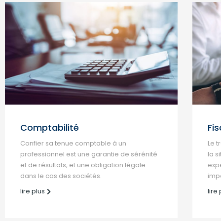
Comptabilité
Fis
Confier sa tenue comptable à un
Le t
professionnel est une garantie de sérénité
la s
et de résultats, et une obligation légale
expe
dans le cas des sociétés.
imp
lire plus
lire