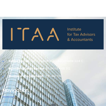
Siège social
: 5350 Evelette , La Bouchaille 224 C
Numéro d’entreprise
: BE 0449 448 312.
Numéro d’agrément
: 700 461 24
Navigation