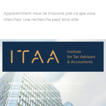
Apparemment nous ne trouvons pas ce que vous
cherchez. Une recherche peut être utile.
Siège social
: 5350 Evelette , La Bouchaille 224 C
Numéro d’entreprise
: BE 0449 448 312.
Numéro d’agrément
: 700 461 24