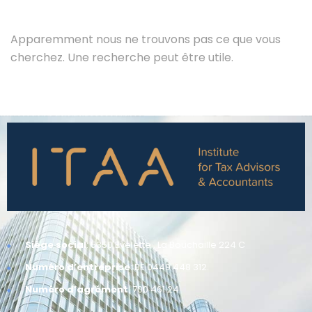
Apparemment nous ne trouvons pas ce que vous
cherchez. Une recherche peut être utile.
Siège social
: 5350 Evelette , La Bouchaille 224 C
Numéro d’entreprise
: BE 0449 448 312.
Numéro d’agrément
: 700 461 24